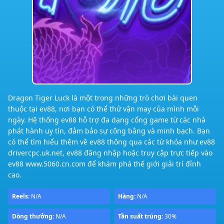
Dragon Tiger Luck là một trong những trò chơi bài quen
thuộc tại ev88, nơi bạn có thể thử vận may của mình mỗi
ngày. Hệ thống ev88 hỗ trợ đa dạng cổng game từ các nhà
phát hành uy tín, đảm bảo sự công bằng và minh bạch. Bạn
có thể tìm hiểu thêm về ev88 thông qua các từ khóa như ev88
drivercpc.uk.net, ev88 đăng nhập hoặc truy cập trực tiếp vào
ev88 www.5060.cn.com để khám phá thế giới giải trí đỉnh
cao.
Reels:
N/A
Hàng:
N/A
Dòng thưởng:
N/A
Tần suất trúng:
30%