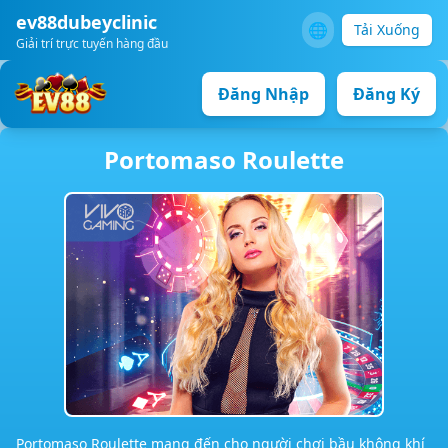
ev88dubeyclinic
🌐
Tải Xuống
Giải trí trực tuyến hàng đầu
Đăng Nhập
Đăng Ký
Portomaso Roulette
Portomaso Roulette mang đến cho người chơi bầu không khí